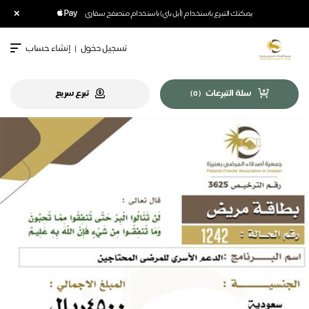
×
يمكنك التبرع باستخدام (أبل باي) باستخدام متصفح سفاري
تسجيل دخول
|
إنشاء حساب
سلة التبرعات
تبرع سريع
)
0
(