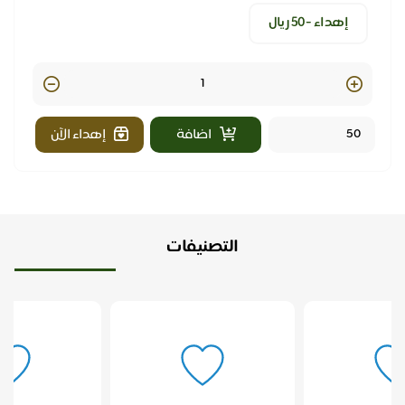
إهداء -٥٠ ريال
Quantity
اضافة
إهداء الآن
التصنيفات