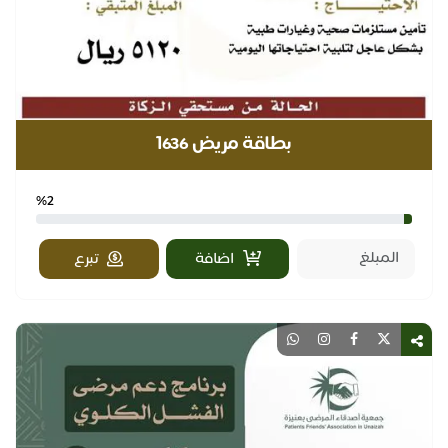
بطاقة مريض ١636
%2
اضافة
تبرع