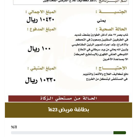
بطاقة مريض ١623
%11