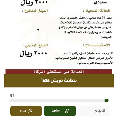
بطاقة مريض ١635
%4
اضافة
تبرع