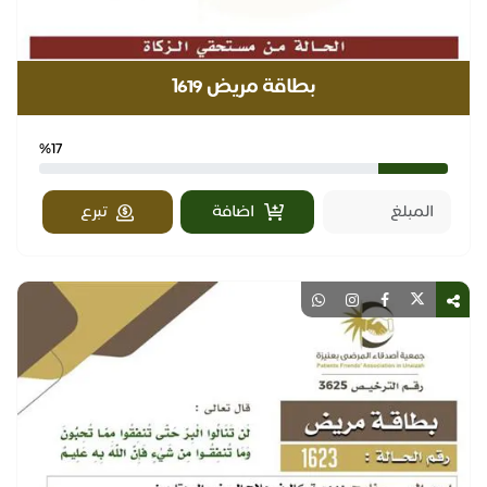
بطاقة مريض ١619
%17
اضافة
تبرع