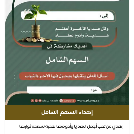
إهداء السهم الشامل
إهدي من تحب أجمل الهدايا وأدومها هدية تسعده ثوابها
بالدنيا .. ولا تنقطع بالآخره