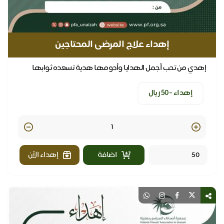
إهداء علاج المرضى المحتاجين
إهدي من تحب أجمل الهدايا وأدومها هدية تسعده ثوابها
بالدنيا .. ولا تنقطع بالآخره
إهداء -٥٠ ريال
Quantity
اضافة
إهداء الآن