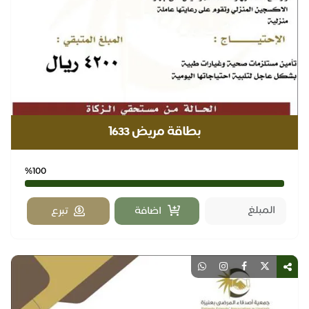
بطاقة مريض ١633
%100
اضافة
تبرع