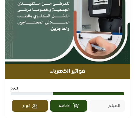
فواتير الكهرباء
%63
اضافة
تبرع