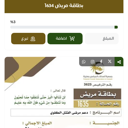
بطاقة مريض ١634
%3
اضافة
تبرع