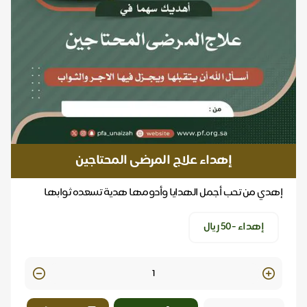
إهداء علاج المرضى المحتاجين
إهدي من تحب أجمل الهدايا وأدومها هدية تسعده ثوابها
بالدنيا .. ولا تنقطع بالآخره
إهداء -٥٠ ريال
Quantity