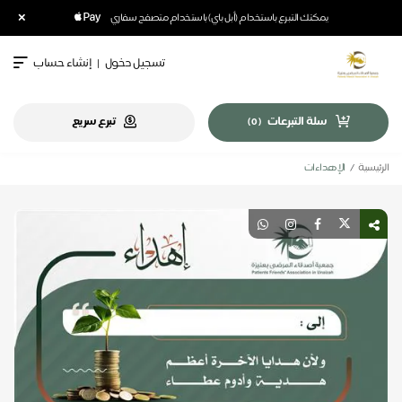
×
يمكنك التبرع باستخدام (أبل باي) باستخدام متصفح سفاري
تسجيل دخول
|
إنشاء حساب
سلة التبرعات
تبرع سريع
)
0
(
الرئيسية
الإهداءات