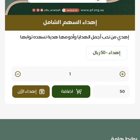
إهداء السهم الشامل
إهدي من تحب أجمل الهدايا وأدومها هدية تسعده ثوابها
بالدنيا .. ولا تنقطع بالآخره
إهداء -٥٠ ريال
Quantity
اضافة
إهداء الآن
روابط هامة