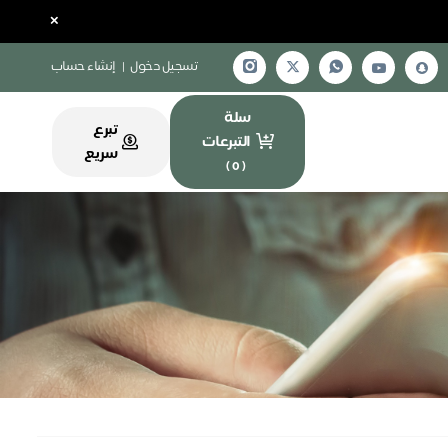
×
تسجيل دخول
|
إنشاء حساب
سلة
تبرع
التبرعات
سريع
)
0
(