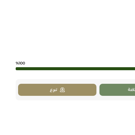
%100
فة
تبرع