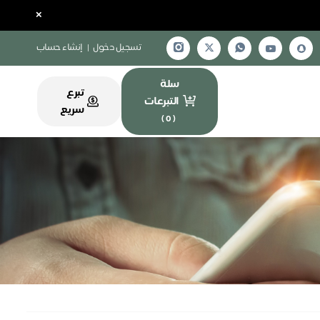
×
تسجيل دخول
|
إنشاء حساب
سلة
تبرع
التبرعات
سريع
)
0
(