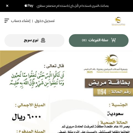
×
يمكنك التبرع باستخدام (أبل باي) باستخدام متصفح سفاري
تسجيل دخول
|
إنشاء حساب
سلة التبرعات
تبرع سريع
)
0
(