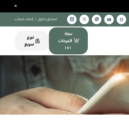
×
تسجيل دخول
|
إنشاء حساب
سلة
تبرع
التبرعات
سريع
)
0
(