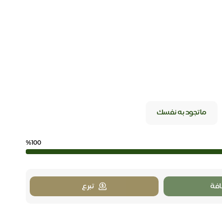
ماتجود به نفسك
%100
فة
تبرع