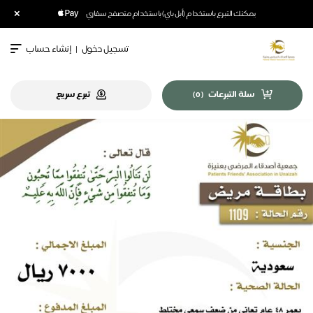
×
يمكنك التبرع باستخدام (أبل باي) باستخدام متصفح سفاري
تسجيل دخول
|
إنشاء حساب
سلة التبرعات
تبرع سريع
)
0
(