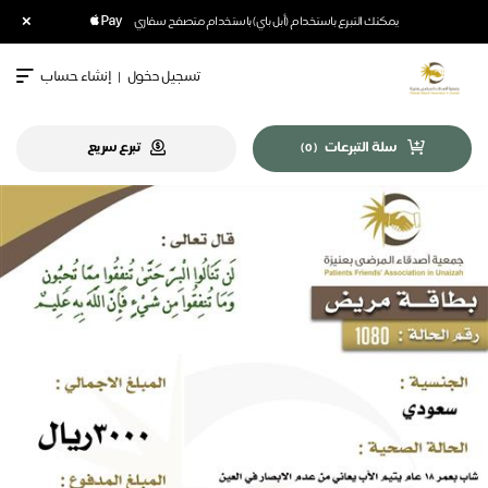
×
يمكنك التبرع باستخدام (أبل باي) باستخدام متصفح سفاري
تسجيل دخول
|
إنشاء حساب
سلة التبرعات
تبرع سريع
)
0
(