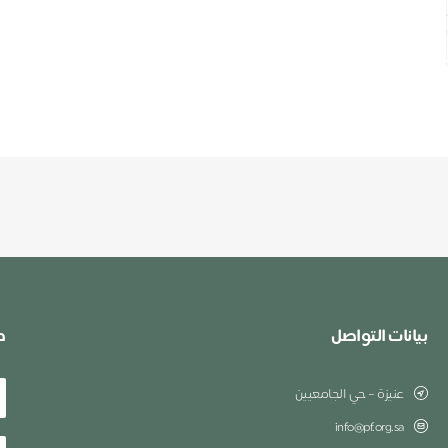
بيانات التواصل
ط
عنيزة – حي الجامعيين
info@pf.org.sa