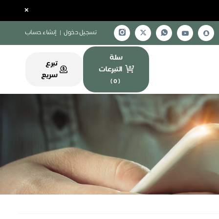
×
تسجيل دخول
|
إنشاء حساب
سلة
تبرع
التبرعات
سريع
)
0
(