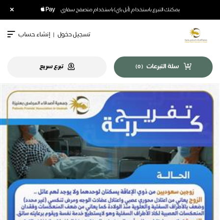
×
يمكنك التبرع باستخدام (أبل باي) باستخدام متصفح سفاري
تسجيل دخول
|
إنشاء حساب
سلة التبرعات
تبرع سريع
)
0
(