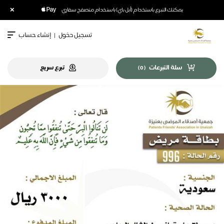
×
يمكنك التبرع باستخدام (أبل باي) باستخدام متصفح سفاري
تسجيل دخول
|
إنشاء حساب
سلة التبرعات
تبرع سريع
)
0
(