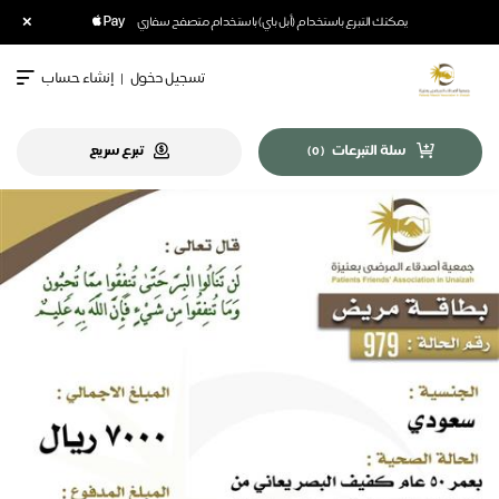
×
يمكنك التبرع باستخدام (أبل باي) باستخدام متصفح سفاري
تسجيل دخول
|
إنشاء حساب
سلة التبرعات
تبرع سريع
)
0
(