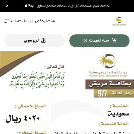
×
يمكنك التبرع باستخدام (أبل باي) باستخدام متصفح سفاري
تسجيل دخول
|
إنشاء حساب
سلة التبرعات
تبرع سريع
)
0
(