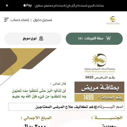
×
يمكنك التبرع باستخدام (أبل باي) باستخدام متصفح سفاري
تسجيل دخول
|
إنشاء حساب
سلة التبرعات
تبرع سريع
)
0
(