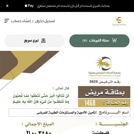
×
يمكنك التبرع باستخدام (أبل باي) باستخدام متصفح سفاري
تسجيل دخول
|
إنشاء حساب
سلة التبرعات
تبرع سريع
)
0
(