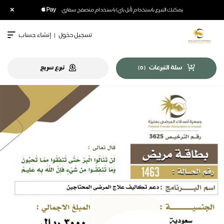
×
يمكنك التبرع باستخدام (أبل باي) باستخدام متصفح سفاري
تسجيل دخول
|
إنشاء حساب
سلة التبرعات
تبرع سريع
)
0
(