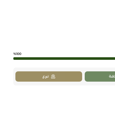
%100
فة
تبرع