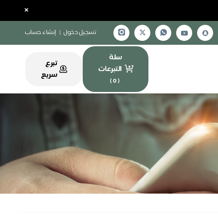
×
تسجيل دخول
|
إنشاء حساب
سلة
تبرع
التبرعات
سريع
)
0
(