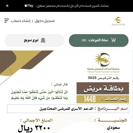
×
يمكنك التبرع باستخدام (أبل باي) باستخدام متصفح سفاري
تسجيل دخول
|
إنشاء حساب
سلة التبرعات
تبرع سريع
)
0
(