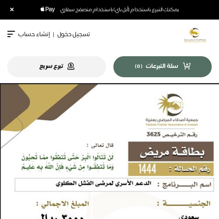
×
يمكنك التبرع باستخدام (أبل باي) باستخدام متصفح سفاري
تسجيل دخول
|
إنشاء حساب
سلة التبرعات
تبرع سريع
)
0
(