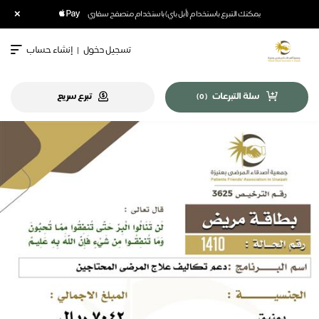
×
يمكنك التبرع باستخدام (أبل باي) باستخدام متصفح سفاري
تسجيل دخول
|
إنشاء حساب
سلة التبرعات
تبرع سريع
)
0
(