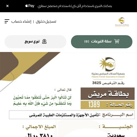
×
يمكنك التبرع باستخدام (أبل باي) باستخدام متصفح سفاري
تسجيل دخول
|
إنشاء حساب
سلة التبرعات
تبرع سريع
)
0
(