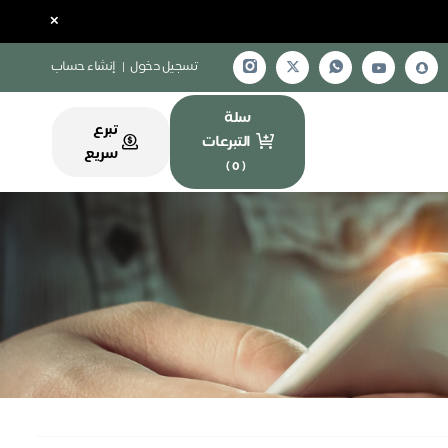
×
تسجيل دخول
|
إنشاء حساب
سلة
تبرع
التبرعات
سريع
)
0
(