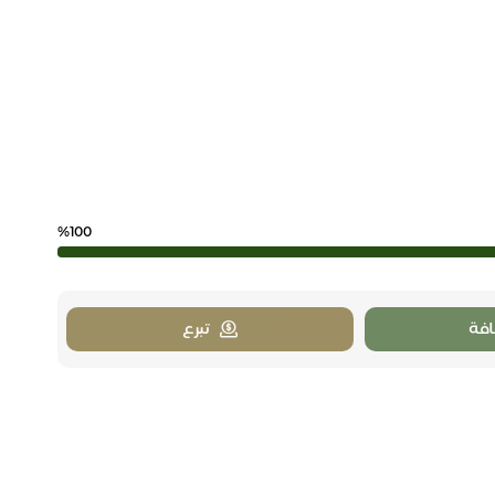
%100
فة
تبرع