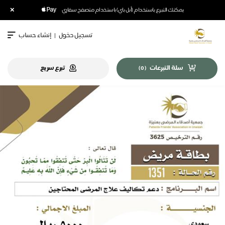
×
يمكنك التبرع باستخدام (أبل باي) باستخدام متصفح سفاري
تسجيل دخول
|
إنشاء حساب
سلة التبرعات
تبرع سريع
)
0
(