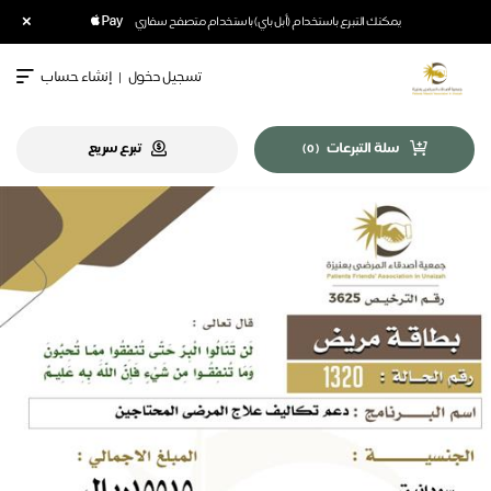
×
يمكنك التبرع باستخدام (أبل باي) باستخدام متصفح سفاري
تسجيل دخول
|
إنشاء حساب
سلة التبرعات
تبرع سريع
)
0
(