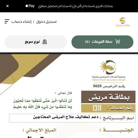
×
يمكنك التبرع باستخدام (أبل باي) باستخدام متصفح سفاري
تسجيل دخول
|
إنشاء حساب
سلة التبرعات
تبرع سريع
)
0
(