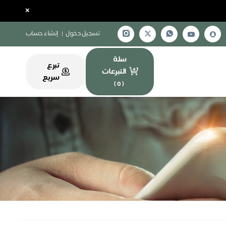
×
تسجيل دخول
|
إنشاء حساب
سلة
تبرع
التبرعات
سريع
)
0
(