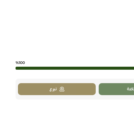
%100
فة
تبرع