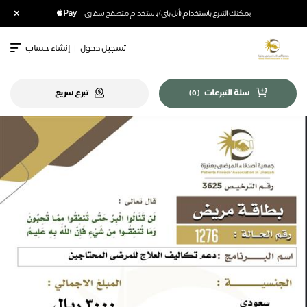
×
يمكنك التبرع باستخدام (أبل باي) باستخدام متصفح سفاري
تسجيل دخول
|
إنشاء حساب
سلة التبرعات
تبرع سريع
)
0
(