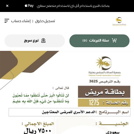
×
يمكنك التبرع باستخدام (أبل باي) باستخدام متصفح سفاري
تسجيل دخول
|
إنشاء حساب
سلة التبرعات
تبرع سريع
)
0
(