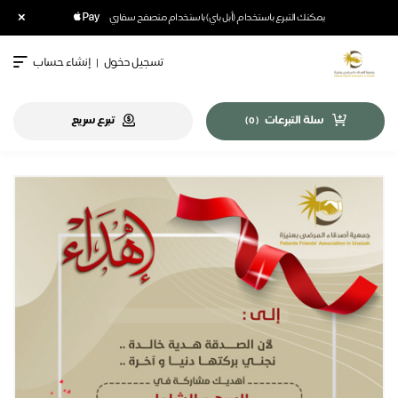
×
يمكنك التبرع باستخدام (أبل باي) باستخدام متصفح سفاري
تسجيل دخول
|
إنشاء حساب
سلة التبرعات
تبرع سريع
)
0
(